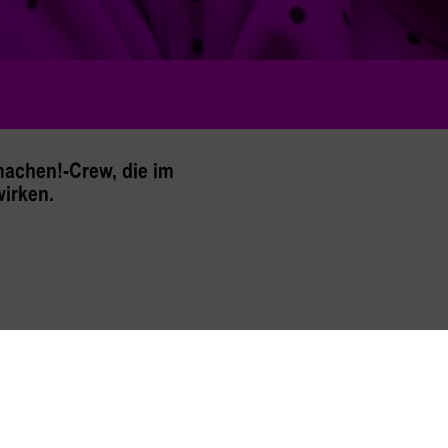
machen!-Crew, die im
irken.
© Lotte Gütlein