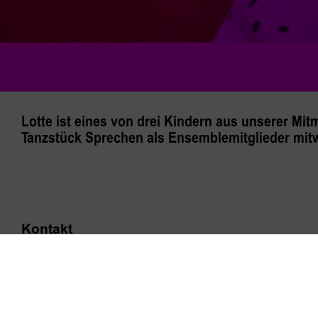
Lotte ist eines von drei Kindern aus unserer Mit
Tanzstück Sprechen als Ensemblemitglieder mitw
Kontakt
Presse
Newsletter
AGB
Datenschutz
Barrierefreiheitserklärung