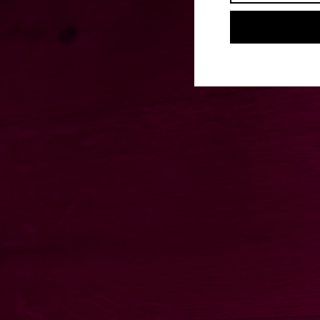
Selfies
Mediathek
TF
Info
TF