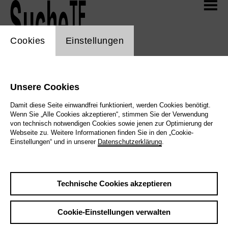
Zum Hauptinhalt der Seite springen
TF
Suche
TF
Aktuell
cookie_layer
Cookies
Einstellungen
TF
Programm
Unsere Cookies
Hier könnt ihr euren Suchbegriff
Damit diese Seite einwandfrei funktioniert, werden Cookies benötigt.
TF
Selfies
Wenn Sie „Alle Cookies akzeptieren“, stimmen Sie der Verwendung
eingeben!
von technisch notwendigen Cookies sowie jenen zur Optimierung der
Webseite zu. Weitere Informationen finden Sie in den „Cookie-
Einstellungen“ und in unserer
Datenschutzerklärung
.
Alle Such-Bereiche
Seiten
Produktionen
TF
Mediathek
Personen
Media
Technische Cookies akzeptieren
TF
Cookie-Einstellungen verwalten