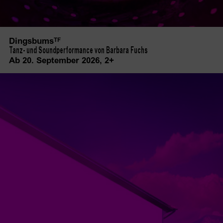
Dingsbums
TF
Tanz- und Soundperformance von Barbara Fuchs
Ab 20. September 2026
, 2+