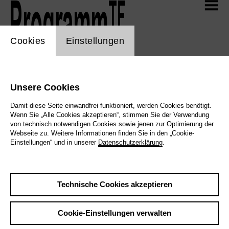
TF
Programm
Zum Hauptinhalt der Seite springen
TF
Aktuell
TF
Programm
cookie_layer
Cookies
Einstellungen
TF
Selfies
Spielplan
Übersicht 2026/27
Mitmachen! 2026/27
Unsere Cookies
Webshop
TF
Mediathek
Damit diese Seite einwandfrei funktioniert, werden Cookies benötigt.
Wenn Sie „Alle Cookies akzeptieren“, stimmen Sie der Verwendung
von technisch notwendigen Cookies sowie jenen zur Optimierung der
Alle
Musiktheater
Schauspiel
Tanz
Webseite zu. Weitere Informationen finden Sie in den „Cookie-
Junges Theater
Konzert
Einstellungen“ und in unserer
Datenschutzerklärung
.
TF
Info
Technische Cookies akzeptieren
Cookie-Einstellungen verwalten