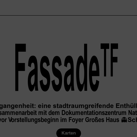
Fassade
TF
gangenheit: eine stadtraumgreifende Enthü
usammenarbeit mit dem Dokumentationszentrum Nation
vor Vorstellungsbeginn im Foyer Großes Haus
👻
Sc
Karten