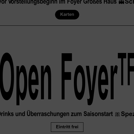
vor Vorstellungsbeginn im Foyer Großes Haus
👻
Sc
Karten
Open
 Foyer
T
 Drinks und Überraschungen zum Saisonstart
🎀
Spez
Eintritt frei