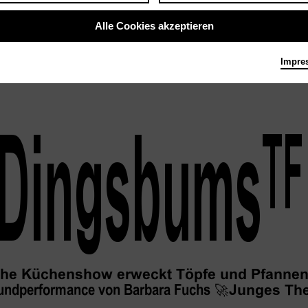
Alle Cookies akzeptieren
Impre
Dingsbums
TF
che Küchenshow erweckt Töpfe und Pfannen
undperformance von Barbara Fuchs
🚀
Junges The