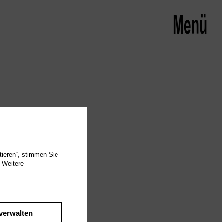
Menü schließen
Menü
tieren“, stimmen Sie
 Weitere
Spezialitäten
rmine ergänzt.
verwalten