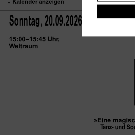
Kalender anzeigen
Mediathek
TF
Sonntag, 20.09.2026
15:00–15:45 Uhr,
Weltraum
Info
TF
»Eine magis
Tanz- und So