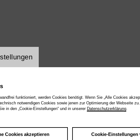
Rot
Pink
Weiss
stellungen
es
wandfrei funktioniert, werden Cookies benötigt. Wenn Sie „Alle Cookies akzep
echnisch notwendigen Cookies sowie jenen zur Optimierung der Webseite zu.
Sie in den „Cookie-Einstellungen“ und in unserer
Datenschutzerklärung
.
eater
Schauspiel
Tanz
Junges Theater
Konzert
m erscheint monatlich und wird laufend um neue Te
he Cookies akzeptieren
Cookie-Einstellungen 