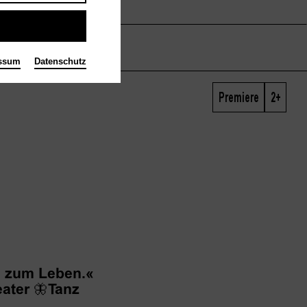
ssum
Datenschutz
Premiere
2+
 zum Leben.«
ater
🦋
Tanz