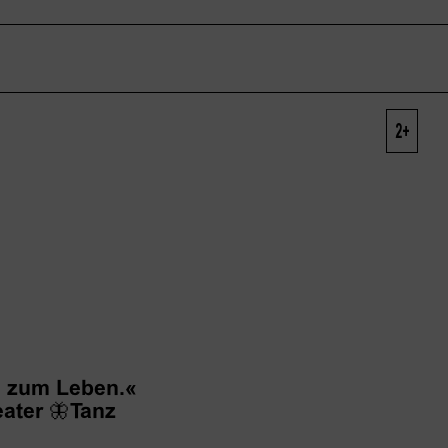
2+
 zum Leben.«
ater
🦋
Tanz