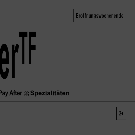
Eröffnungswochenende
her
TF
Pay After
🎀
Spezialitäten
2+