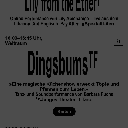
Lily from the
 Ether
TF
Online-Perfomance von Lily Abichahine – live aus dem
Libanon. Auf Englisch. Pay After
🎀
Spezialitäten
16:00–16:45 Uhr,
2+
Weltraum
TF
Dingsbums
»Eine magische Küchenshow erweckt Töpfe und
Pfannen zum Leben.«
Tanz- und Soundperformance von Barbara Fuchs
🚀
Junges Theater
🦋
Tanz
Karten