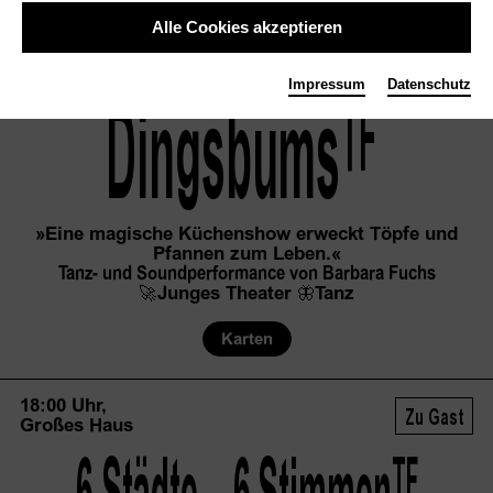
Alle Cookies akzeptieren
15:00–15:45 Uhr,
Premiere
2+
Weltraum
Impressum
Datenschutz
Rot
Pink
Weiss
TF
Dingsbums
»Eine magische Küchenshow erweckt Töpfe und
Pfannen zum Leben.«
Tanz- und Soundperformance von Barbara Fuchs
🚀
Junges Theater
🦋
Tanz
Karten
18:00 Uhr,
Zu Gast
Großes Haus
TF