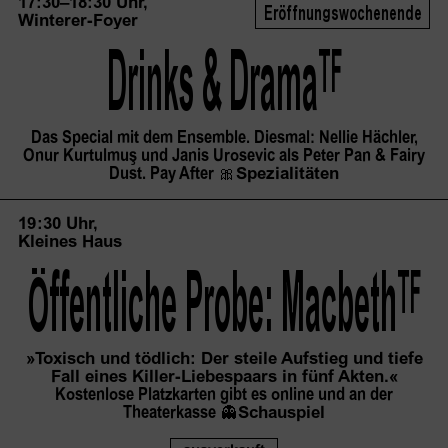
17:30–18:30 Uhr,
Eröffnungswochenende
Winterer-Foyer
Drinks &
 Drama
TF
Das Special mit dem Ensemble. Diesmal: Nellie Hächler,
Onur Kurtulmuş und Janis Urosevic als Peter Pan & Fairy
Dust. Pay After
🎀
Spezialitäten
19:30 Uhr,
Kleines Haus
Öffentliche Probe:
 Macbeth
TF
»Toxisch und tödlich: Der steile Aufstieg und tiefe
Fall eines Killer-Liebespaars in fünf Akten.«
Kostenlose Platzkarten gibt es online und an der
Theaterkasse
👻
Schauspiel