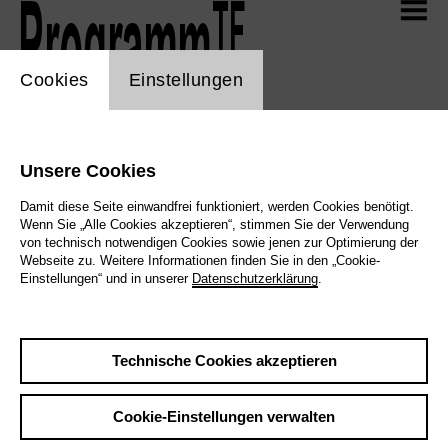
Zum Hauptinhalt der Seite springen
TF
Aktuell
TF
Programm
TF
Programm
cookie_layer
Cookies
Einstellungen
Spielplan
TF
Selfies
Übersicht 2026/27
Mitmachen! 2026/27
Unsere Cookies
Webshop
Damit diese Seite einwandfrei funktioniert, werden Cookies benötigt.
Wenn Sie „Alle Cookies akzeptieren“, stimmen Sie der Verwendung
von technisch notwendigen Cookies sowie jenen zur Optimierung der
TF
Mediathek
Alle
Musiktheater
Schauspiel
Tanz
Webseite zu. Weitere Informationen finden Sie in den „Cookie-
Junges Theater
Konzert
Spezialitäten
Einstellungen“ und in unserer
Datenschutzerklärung
.
Unser Programm erscheint monatlich und wird laufend um
neue Termine ergänzt.
TF
Info
Technische Cookies akzeptieren
Kalender anzeigen
Cookie-Einstellungen verwalten
Sonntag, 20.09.2026